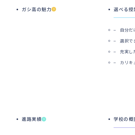
ガシ高の魅力
選べる授
自分だ
選択で
充実し
カリキ
進路実績
学校の概