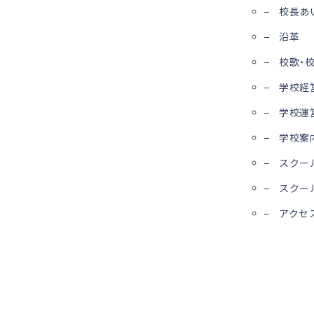
校長あ
沿革
校歌・
学校経
学校運
学校案
スクー
スクー
アクセ