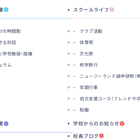
業
スクールライフ
けの時間割
クラブ活動
きる科目
体育祭
た学校施設・設備
文化祭
ュラム
修学旅行
ニュージーランド語学研修（希
年間行事
自立支援コース（フレンドサポ
制服
要
学校からのお知らせ
校長ブログ