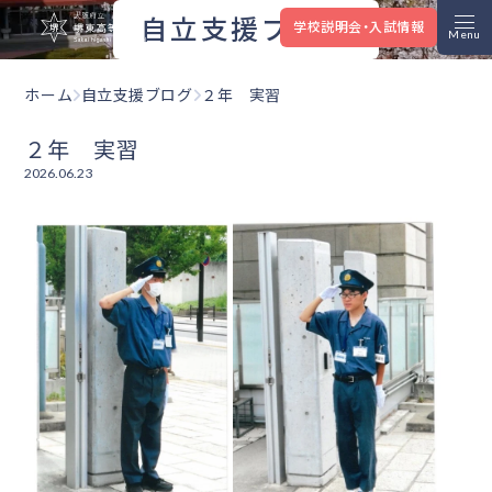
大阪府立堺東高等学校
自立支援ブログ
学校説明会・入試情報
ホーム
自立支援ブログ
２年 実習
２年 実習
2026.06.23