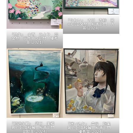
「やわい」 古川 杏紗 第
44回芸文祭 絵画部門 入
賞（2024）
「共生」 小西 ひより 芸
文祭 デザイン部門 優秀
賞（2021）
「前途多難」 武田 美郷
「迷い込む」 森谷 聡美
第75回高校展 絵画部門
第75回高校展 絵画部門
奨励賞（2024）
優秀賞（2024）