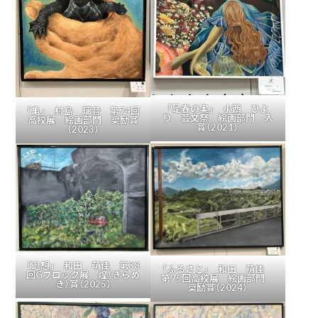
「是春の実」 小西 ひよ
「亀」 村島 璃音 第74回
り 芸文祭 絵画部門 入
高校展 絵画部門 奨励賞
賞（2021）
（2023）
「追想」 和田 萌佳 第38
「ふるさと」 和田 萌佳
回Gブロック展 煌（きらめ
第75回高校展 絵画部門
き）賞（2025）
奨励賞（2024）