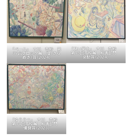
「良い夢を」 古川 杏紗
「ベール」 古川 杏紗 第
第75回高校展 絵画部門
37回ブロック展 煌（きら
奨励賞（2024）
めき）賞（2024）
「ゆううつ」 古川 杏紗
第74回高校展 絵画部門
優良賞（2023）