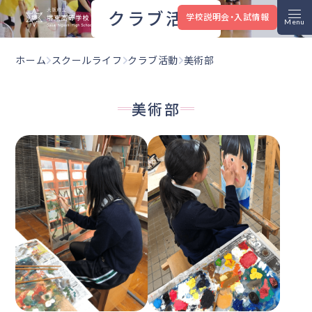
大阪府立堺東高等学校
クラブ活動
学校説明会・入試情報
ホーム
スクールライフ
クラブ活動
美術部
美術部