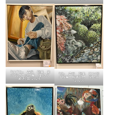
「はずむ」 森谷 聡美 第
「庭」 森谷 聡美 第74回
37回ブロック展 煌（きら
高校展 絵画部門 奨励賞
めき）賞（2024）
（2023）