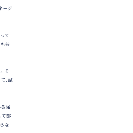
ネージ
減って
にも参
。 そ
て、試
いる強
して部
ならな