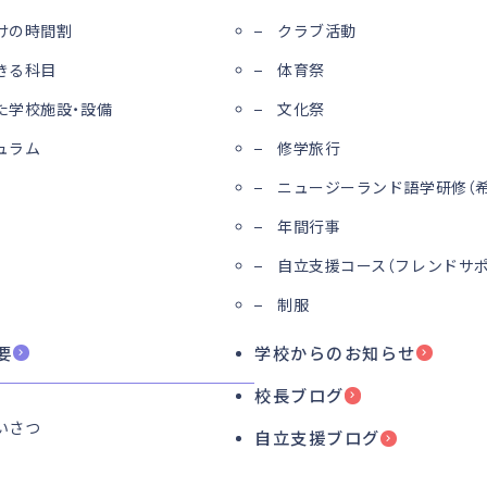
けの時間割
クラブ活動
きる科目
体育祭
た学校施設・設備
文化祭
ュラム
修学旅行
ニュージーランド語学研修（希
年間行事
自立支援コース（フレンドサポ
制服
要
学校からのお知らせ
校長ブログ
いさつ
自立支援ブログ