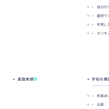
自分だ
選択で
充実し
カリキ
進路実績
学校の概
校長あ
沿革