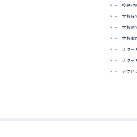
校歌・
学校経
学校運
学校案
スクー
スクー
アクセ